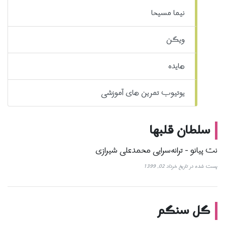
نیما مسیحا
ویگن
هایده
یوتیوب تمرین های آموزشی
سلطان قلبها
نت پیانو - ترانه‌سرایی محمدعلی شیرازی
پست شده در تاریخ خرداد 02, 1399
گل سنگم