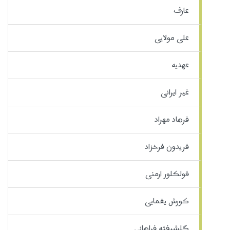
عارف
علی مولایی
عهدیه
غیر ایرانی
فرهاد مهراد
فریدون فرخزاد
فولکلور ارمنی
کورش یغمایی
گلشیفته فراهانی