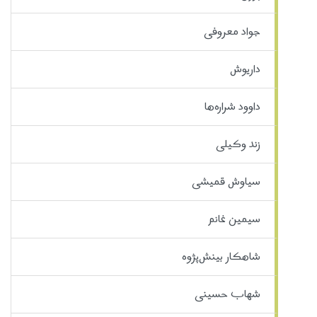
جواد معروفی
داریوش
داوود شراره‌ها
زند وکیلی
سیاوش قمیشی
سیمین غانم
شاهکار بینش‌پژوه
شهاب حسینی