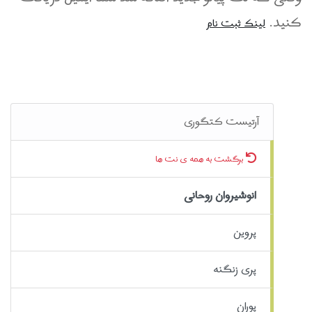
کنید.
لینک ثبت نام
آرتیست کتگوری
برگشت به همه ی نت ها
انوشیروان روحانی
پروین
پری زنگنه
پوران