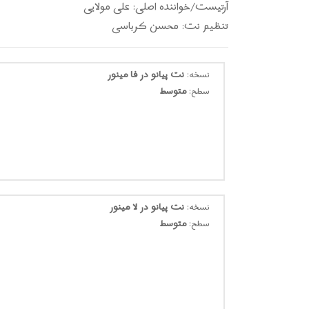
آرتیست/خواننده اصلی: علی مولایی
تنظیم نت: محسن کرباسی
نسخه:
نت پیانو در فا مینور
سطح:
متوسط
نسخه:
نت پیانو در لا مینور
سطح:
متوسط